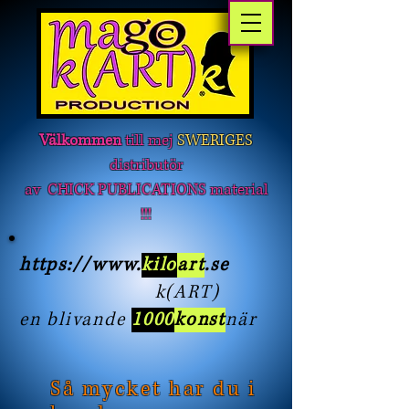
Välkommen
till mej
SWERIGES
distributör
av CHICK PUBLICATIONS material
!!!
https://www
.
kilo
art
.se
k(ART)
en blivande
1000
konst
när
Så mycket har du i