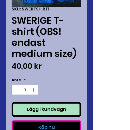
SKU: SWERTSHIRT1
SWERIGE T-
shirt (OBS!
endast
medium size)
Pris
40,00 kr
Antal
*
Lägg i kundvagn
Köp nu