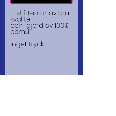
T-shirten är av bra
kvalité
och gjord av 100%
bomull
inget tryck
Godkänd för F-SKATT
© 2026 mago kilo(ART)
PRODUCTION
BANKGIRO
5055-6273