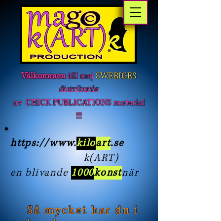
Välkommen
till mej
SWERIGES
distributör
av CHICK PUBLICATIONS material
!!!
https://www
.
kilo
art
.se
k(ART)
en blivande
1000
konst
när
Så mycket har du i