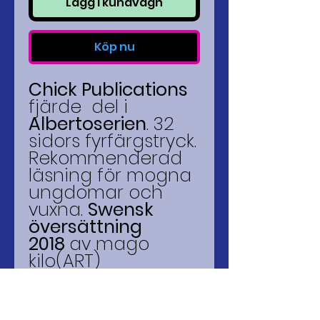
Lägg i kundvagn
Köp nu
Chick Publications
fjärde del i
Albertoserien
. 32
sidors fyrfärgstryck.
Rekommenderad
läsning för mogna
ungdomar och
vuxna.
Swensk
översättning
2018
av mago
kilo(ART)
PRODUCTION