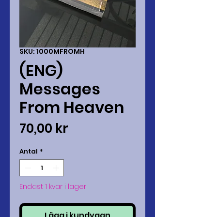
SKU: 1000MFROMH
(ENG)
Messages
From Heaven
Pris
70,00 kr
Antal
*
Endast 1 kvar i lager
Lägg i kundvagn