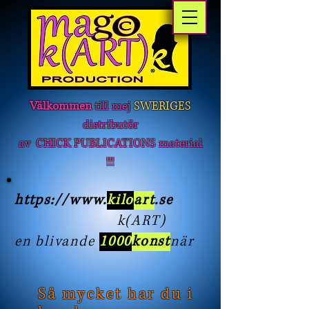
Välkommen
till mej
SWERIGES
distributör
av CHICK PUBLICATIONS material
!!!
https://www
.
kilo
art
.se
k(ART)
en blivande
1000
konst
när
Så mycket har du i