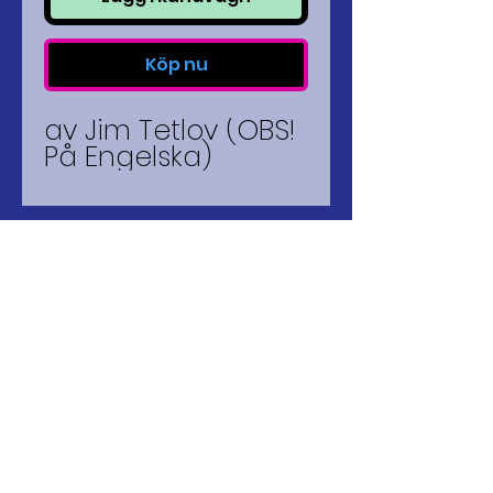
Köp nu
av Jim Tetlov (OBS!
På Engelska)
Godkänd för F-SKATT
© 2026 mago kilo(ART)
PRODUCTION
BANKGIRO
5055-6273
SWISH
123-4947289
...någonstans i Swerige....på
יהוה
__
platta jord