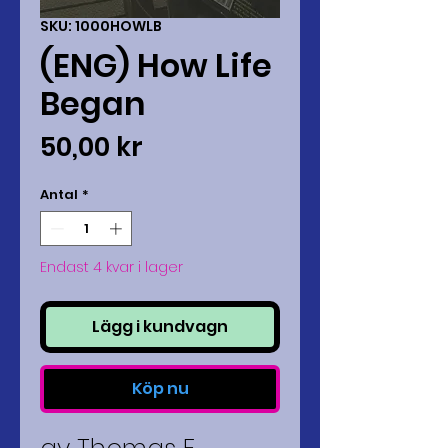
SKU: 1000HOWLB
(ENG) How Life
Began
Pris
50,00 kr
Antal
*
Endast 4 kvar i lager
Lägg i kundvagn
Köp nu