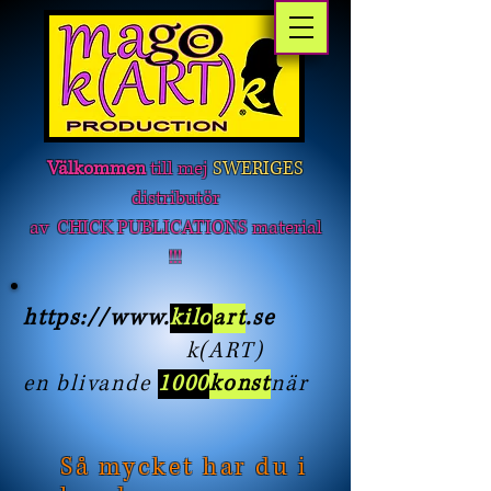
Välkommen
till mej
SWERIGES
distributör
av CHICK PUBLICATIONS material
!!!
https://www
.
kilo
art
.se
k(ART)
en blivande
1000
konst
när
Så mycket har du i