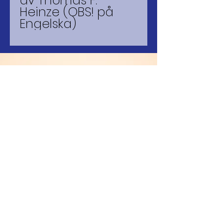
av Thomas F.
Heinze (OBS! på
Engelska)
Godkänd för F-SKATT
© 2026 mago kilo(ART)
PRODUCTION
BANKGIRO
5055-6273
SWISH
123-4947289
...någonstans i Swerige....på
יהוה
__
platta jord