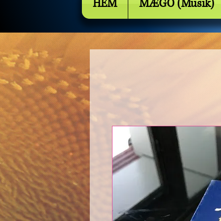
HEM
MÆGO (Musik)