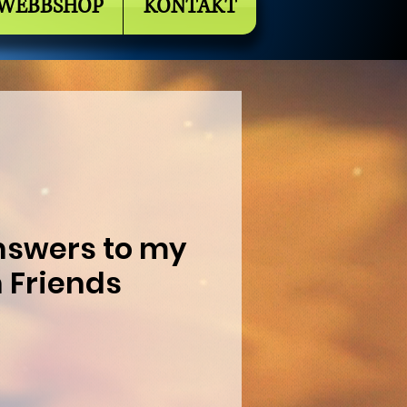
WEBBSHOP
KONTAKT
nswers to my
Friends
is