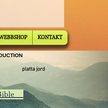
WEBBSHOP
KONTAKT
ODUCTION
platta jord
s Bible