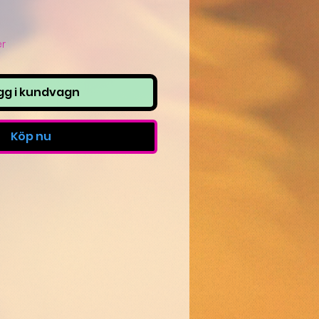
er
gg i kundvagn
Köp nu