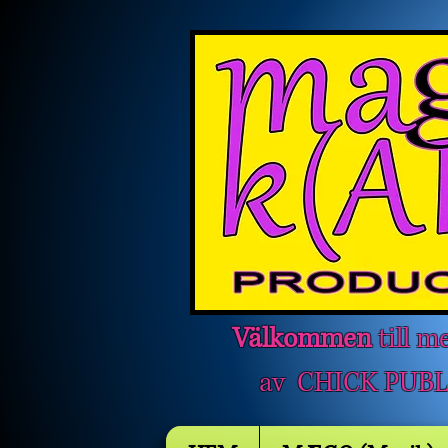
Välkommen
till m
av CHICK PUBLI