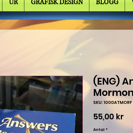
UR
GRAFISK DESIGN
BLOGG
(ENG) A
Mormon 
SKU: 1000ATMORF
Pr
55,00 kr
Antal
*