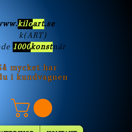
/www
.
kilo
art
.se
ART)
nde
1000
konst
när
Så mycket har
du i kundvagnen