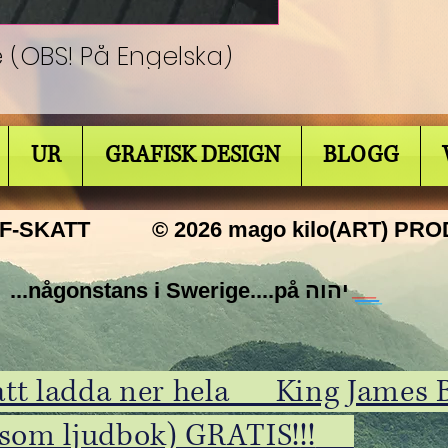
(OBS! På Engelska)
UR
GRAFISK DESIGN
BLOGG
 F-SKATT
© 2026 mago kilo(ART) PR
SWISH 123-4947289 ...någonstans i Swerige....på יהוה
__
 att ladda ner hela King Jame
 som ljudbok) GRATIS!
!!