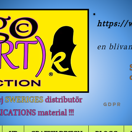
https:/
k(
en bliva
ej
SWERIGES
distributör
GDPR
CATIONS material !!!