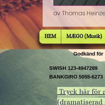
av Thomas Heinze 
HEM
MÆGO (Musik)
Godkänd för
BANKGIRO 5055-6273
Tryck här för
(dramatiserad