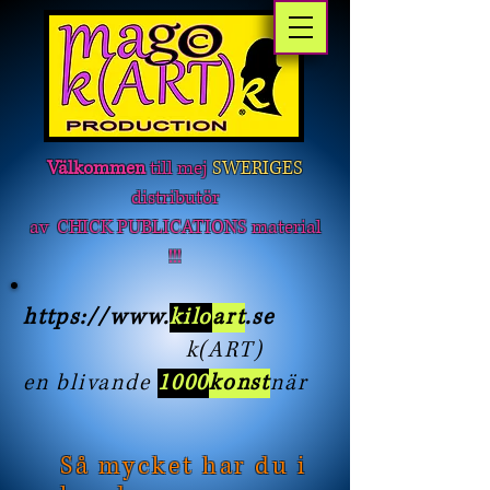
Välkommen
till mej
SWERIGES
distributör
av CHICK PUBLICATIONS material
!!!
https://www
.
kilo
art
.se
k(ART)
en blivande
1000
konst
när
Så mycket har du i