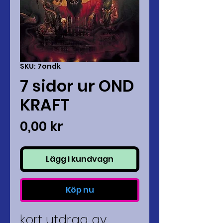
SKU: 7ondk
7 sidor ur OND
KRAFT
Pris
0,00 kr
Lägg i kundvagn
Köp nu
kort utdrag av