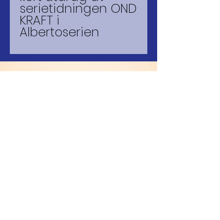
serietidningen OND
KRAFT i
Albertoserien
Godkänd för F-SKATT
© 2026 mago kilo(ART)
PRODUCTION
BANKGIRO
5055-6273
SWISH
123-4947289
...någonstans i Swerige....på
יהוה
__
platta jord